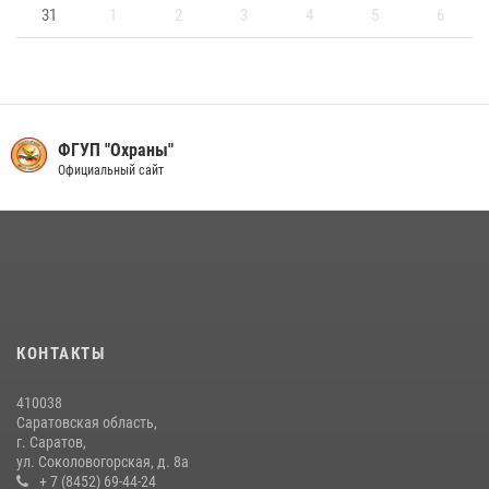
31
1
2
3
4
5
6
ФГУП "Охраны"
Официальный сайт
КОНТАКТЫ
410038
Саратовская область,
г. Саратов,
ул. Соколовогорская, д. 8а
+ 7 (8452) 69-44-24